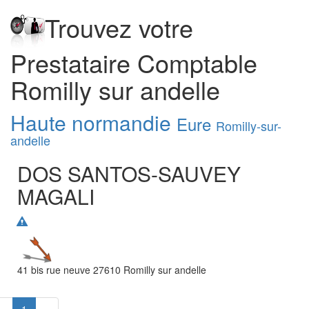
Trouvez votre
Prestataire Comptable
Romilly sur andelle
Haute normandie
Eure
Romilly-sur-
andelle
DOS SANTOS-SAUVEY
MAGALI
41 bis rue neuve
27610
Romilly sur andelle
«
1
»