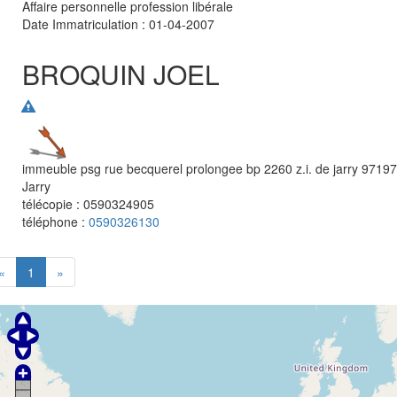
Affaire personnelle profession libérale
Date Immatriculation : 01-04-2007
BROQUIN JOEL
immeuble psg rue becquerel prolongee bp 2260 z.i. de jarry
97197
Jarry
télécopie :
0590324905
téléphone :
0590326130
«
1
»