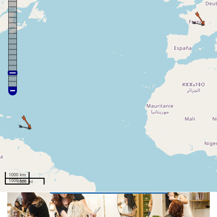
VOTRE Expert Comptable en
ligne
Disponible Jarry Comptabilité
Dès 44.9 € mensuel
1000 km
Expert Comptable en ligne
1000 km
1000 mi