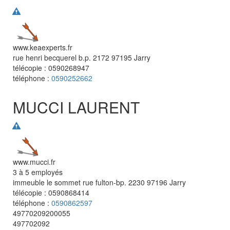
www.keaexperts.fr
rue henri becquerel b.p. 2172
97195
Jarry
télécopie :
0590268947
téléphone :
0590252662
MUCCI LAURENT
www.mucci.fr
3 à 5 employés
immeuble le sommet rue fulton-bp. 2230
97196
Jarry
télécopie :
0590868414
téléphone :
0590862597
49770209200055
497702092