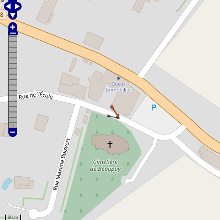
VOTRE Expert Comptable en
ligne
dispo Beaupuy Comptabilité Dès
44.9 € mensuel
20 m