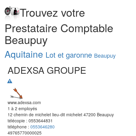
Trouvez votre
Prestataire Comptable
Beaupuy
Aquitaine
Lot et garonne
Beaupuy
ADEXSA GROUPE
www.adexsa.com
1 à 2 employés
12 chemin de michelet lieu-dit michelet
47200
Beaupuy
télécopie :
0553644831
téléphone :
0553646280
49765770000025