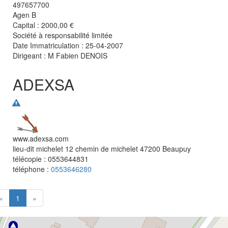
497657700
Agen B
Capital : 2000,00 €
Société à responsabilité limitée
Date Immatriculation : 25-04-2007
Dirigeant :
M Fabien DENOIS
ADEXSA
www.adexsa.com
lieu-dit michelet 12 chemin de michelet
47200
Beaupuy
télécopie :
0553644831
téléphone :
0553646280
«
1
»