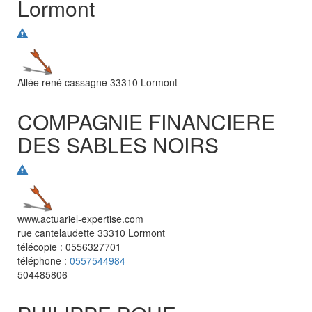
Lormont
Allée rené cassagne
33310
Lormont
COMPAGNIE FINANCIERE
DES SABLES NOIRS
www.actuariel-expertise.com
rue cantelaudette
33310
Lormont
télécopie :
0556327701
téléphone :
0557544984
504485806