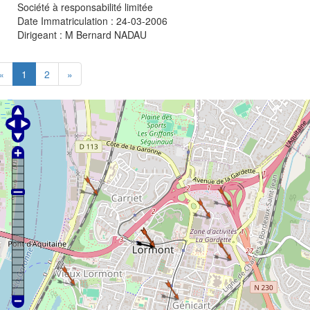
Société à responsabilité limitée
Date Immatriculation : 24-03-2006
Dirigeant :
M Bernard NADAU
«
1
2
»