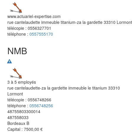
www.actuariel-expertise.com
rue cantelaudette immeuble titanium-za la gardette
33310
Lormon
télécopie :
0556327701
téléphone :
0557555170
NMB
3 à 5 employés
rue cantelaudette-za la gardette immeuble le titanium
33310
Lormont
télécopie :
0556748266
téléphone :
0556748256
48755803300014
487558033
Bordeaux B
Capital : 7500,00 €