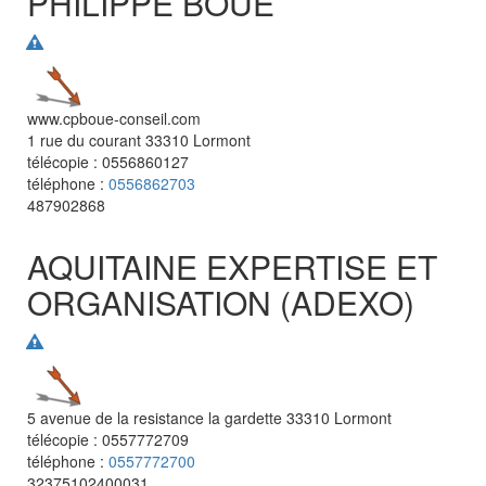
PHILIPPE BOUE
www.cpboue-conseil.com
1 rue du courant
33310
Lormont
télécopie :
0556860127
téléphone :
0556862703
487902868
AQUITAINE EXPERTISE ET
ORGANISATION (ADEXO)
5 avenue de la resistance la gardette
33310
Lormont
télécopie :
0557772709
téléphone :
0557772700
32375102400031