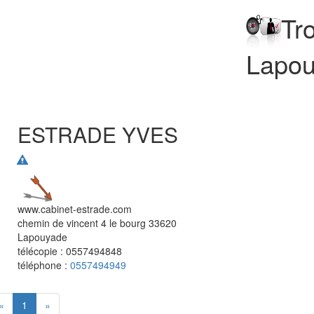
Tr
Lapo
ESTRADE YVES
www.cabinet-estrade.com
chemin de vincent 4 le bourg
33620
Lapouyade
télécopie :
0557494848
téléphone :
0557494949
«
1
»